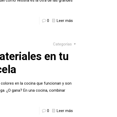
o del como vestirla es la otra de las grandes
0
Leer más
Categorías
teriales en tu
cela
colores en la cocina que funcionan y son
sga. ¿O gana? En una cocina, combinar
0
Leer más