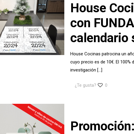
House Coci
con FUNDA
calendario 
House Cocinas patrocina un año
cuyo precio es de 10€. El 100% d
investigación
[…]
¿Te gusta?
0
Promoción: