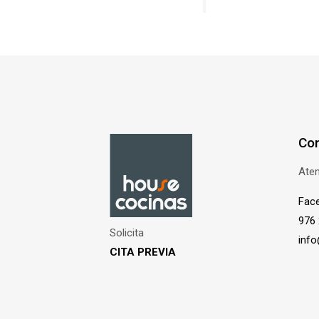
Con
Aten
Fac
976 
Solicita
inf
CITA PREVIA