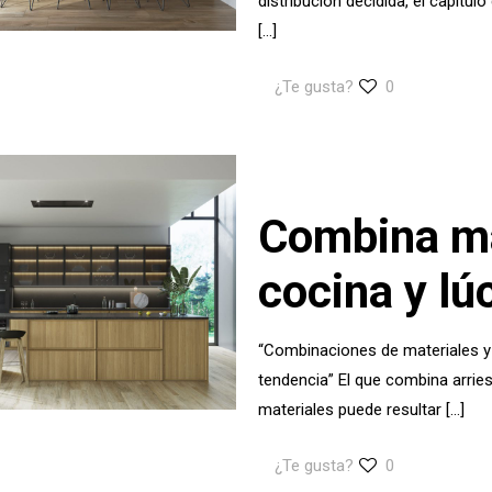
distribución decidida, el capítul
[…]
¿Te gusta?
0
Combina ma
cocina y lú
“Combinaciones de materiales y 
tendencia” El que combina arrie
materiales puede resultar
[…]
¿Te gusta?
0